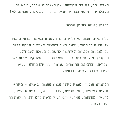
הארץ. כך, לא רק שתשמחו את האורחים שלכם, אלא גם
תקבלו ערך מוסף בכך שתעניקו בחזרה לקהילה. מהמם, לא?
מתנות קטנות בסימן חברתי
על המיזם:
חנות האונליין מתנות קטנות בסימן חברתי הוקמה
על ידי מורן חסיד, מתוך רצון להעניק לאנשים המתמודדים
עם מגבלות נפשיות הזדמנות להשתלב בעולם העבודה.
המתנות מיוצרות ונארזות במפעלים בהם מועסקים אותם נשים
וגברים, וברכישת המוצרים שנוצרו על ידם תתרמו לליין
יצירה שכולו עשיה חברתית.
המתנות:
תוכלו למצוא באתר מגוון מתנות, ביניהן – מארזי
זרעים לשתילה, סוקולנטים, ערכות דבש, סבונים טבעיים,
מחזיקי מפתחות, מארזי עוגיות, קעריות קרמיקה, חליטות תה
ועוד ועוד.