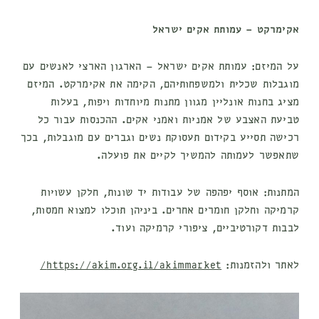
אקימרקט – עמותת אקים ישראל
על המיזם:
עמותת אקים ישראל – הארגון הארצי לאנשים עם
מוגבלות שכלית ולמשפחותיהם, הקימה את אקימרקט. המיזם
מציג בחנות אונליין מגוון מתנות מיוחדות ויפות, בעלות
טביעת האצבע של אמניות ואמני אקים. ההכנסות עבור כל
רכישה תסייע בקידום תעסוקת נשים וגברים עם מוגבלות, בכך
שתאפשר לעמותה להמשיך לקיים את פועלה.
המתנות:
אוסף יפהפה של עבודות יד שונות, חלקן עשויות
קרמיקה וחלקן חומרים אחרים. ביניהן תוכלו למצוא חמסות,
לבבות דקורטיביים, ציפורי קרמיקה ועוד.
לאתר ולהזמנות:
https://akim.org.il/akimmarket/