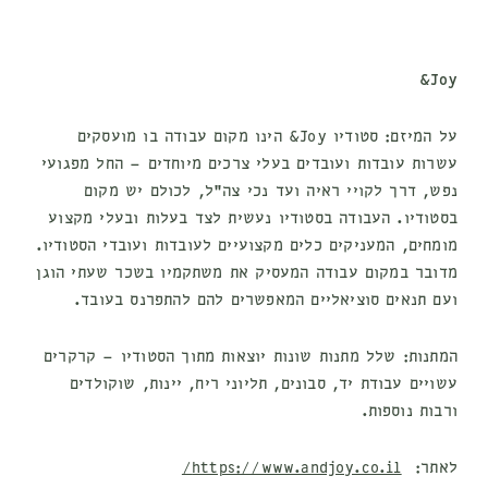
Joy&
על המיזם:
סטודיו Joy& הינו מקום עבודה בו מועסקים
עשרות עובדות ועובדים בעלי צרכים מיוחדים – החל מפגועי
נפש, דרך לקויי ראיה ועד נכי צה״ל, לכולם יש מקום
בסטודיו. העבודה בסטודיו נעשית לצד בעלות ובעלי מקצוע
מומחים, המעניקים כלים מקצועיים לעובדות ועובדי הסטודיו.
מדובר במקום עבודה המעסיק את משתקמיו בשכר שעתי הוגן
ועם תנאים סוציאליים המאפשרים להם להתפרנס בעובד.
המתנות:
שלל מתנות שונות יוצאות מתוך הסטודיו – קרקרים
עשויים עבודת יד, סבונים, תליוני ריח, יינות, שוקולדים
ורבות נוספות.
לאתר:
https://www.andjoy.co.il/