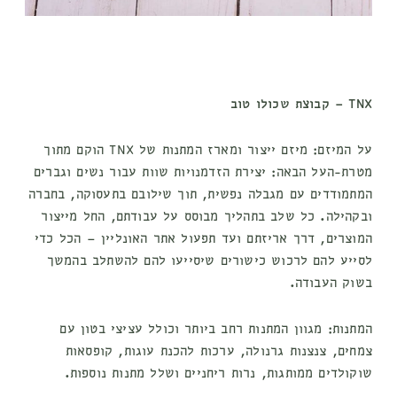
TNX – קבוצת שכולו טוב
על המיזם:
מיזם ייצור ומארז המתנות של TNX הוקם מתוך
מטרת-העל הבאה: יצירת הזדמנויות שוות עבור נשים וגברים
המתמודדים עם מגבלה נפשית, תוך שילובם בתעסוקה, בחברה
ובקהילה. כל שלב בתהליך מבוסס על עבודתם, החל מייצור
המוצרים, דרך אריזתם ועד תפעול אתר האונליין – הכל כדי
לסייע להם לרכוש כישורים שיסייעו להם להשתלב בהמשך
בשוק העבודה.
המתנות:
מגוון המתנות רחב ביותר וכולל עציצי בטון עם
צמחים, צנצנות גרנולה, ערכות להכנת עוגות, קופסאות
שוקולדים ממותגות, נרות ריחניים ושלל מתנות נוספות.