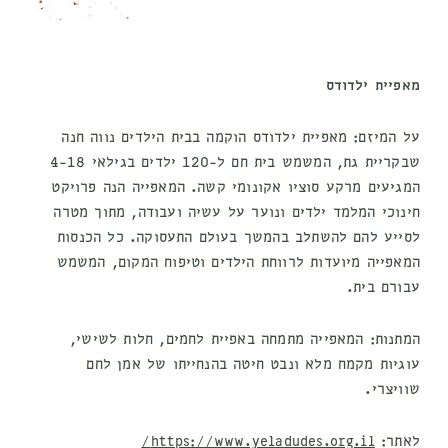
מאפיית ילדודס
על המיזם:
מאפיית ילדודס הוקמה בבית הילדים נווה חנה
שבקריית גת, המשמש בית חם ל-120 ילדים בגילאי 4-18
המגיעים מרקע סוציו אקונומי קשה. המאפייה הנה פרויקט
חינוכי המלמד ילדים ונוער על עשיה ועבודה, מתוך מטרה
לסייע להם להשתלב בהמשך בעולם התעסוקה. כל הכנסות
המאפייה מיועדות לרווחת הילדים וטיפוח המקום, המשמש
עבורם בית.
המתנות:
המאפייה מתמחה באפיית לחמים, חלות לשישי,
עוגיות מקמח מלא ונבט חיטה בהנחייתו של אמן לחם
שוויצרי.
לאתר:
https://www.yeladudes.org.il/