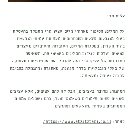
עציץ טרי
על המיזם:
הסיפור מאחורי מיזם עציץ טרי מתמקד בהעסקת
בעלי מוגבלות שכלית התפתחותית מעמותת עמיחי הנמצאת
בהוד השרון. במסגרת המיזם, העובדות והעובדים מייצרים
עציצים וערכות לגידול תבלינים בעציצי פח. השאיפה
המרכזית של עציץ טרי הנה להרחיב את אפשרויות התעסוקה
של בעלי מוגבלויות בדרך מגוונת, מאתגרת ומתגמלת בסביבת
עבודה נעימה ומעצימה.
המתנות:
מדובר בעציצים, אבל לא סתם עציצים, אלא עציצים
עשויים פחיות שימורים בשימוש חוזר, בהם נשתלים צמחים
הממותגים בשמות משעשעים ומתוקים.
לאתר:
https://www.atzitztari.co.il/