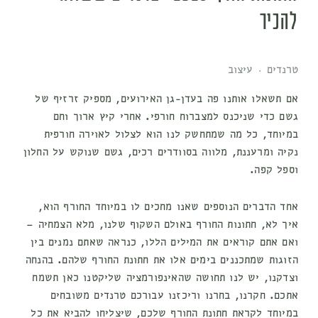
להכיר
טרנדים
·
עיצוב
אם תשאלו אותנו פה בעדן-גן האירועים, מספיק זרזיף של
גשם כדי שניכנס למצברוח חורפי. אחרי קיץ ארוך וחם
במיוחד, כל מה שמתחשק לנו הוא לצלול לאוירה חורפית
נקיה ומרעננת, מלווה בסוודרים רכים, גשם שנוקש על החלון
וספל קפה.
אחד הדברים הנוספים שאנו מחכים לו במיוחד החורף הוא,
איך לא, חתונות החורף באולם השקוף שלנו, מלא הצמחיה –
ואם אתם קוראים את המילים הללו, כנראה שאתם נמנים בין
הזוגות שמתכננים בימים אלו את חתונת החורף שלהם. בהנחה
וצדקנו, יש לנו תחושה שהאינפורמציה שליקטנו כאן תשמח
אתכם. חקרנו, בחרנו וריכזנו עבורכם טרנדים משובחים
במיוחד לקראת חתונת החורף שלכם, שיצליחו להביא את כל