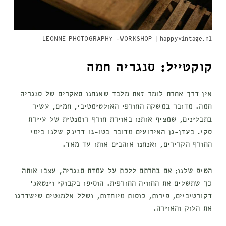
LEONNE PHOTOGRAPHY -WORKSHOP | happyvintage.nl
קוקטייל: סנגריה חמה
אין דרך אחרת לומר זאת מלבד שאנחנו סאקרים של סנגריה
חמה. מדובר במשקה החורפי האולטימטיבי, חמים, עשיר
בתבלינים, שמציף אותנו באוירת חורף רומנטית של עיירת
סקי. בעדן-גן האירועים מדובר בטו-גו דרינק שלנו בימי
החורף הקרירים, ואנחנו אוהבים אותו עד מאד.
הטיפ שלנו: אם בחרתם ללכת על עמדת סנגריה, עצבו אותה
כך שתשלים את החוויה החורפית. הוסיפו בקבוקי וינטאג׳
דקורטיביים, פירות, כוסות מיוחדות, ושלל אלמנטים שישדרגו
את הלוק והאוירה.