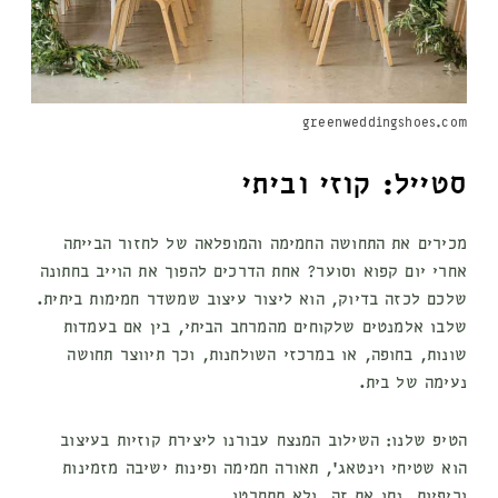
greenweddingshoes.com
סטייל: קוזי וביתי
מכירים את התחושה החמימה והמופלאה של לחזור הבייתה
אחרי יום קפוא וסוער? אחת הדרכים להפוך את הוייב בחתונה
שלכם לכזה בדיוק, הוא ליצור עיצוב שמשדר חמימות ביתית.
שלבו אלמנטים שלקוחים מהמרחב הביתי, בין אם בעמדות
שונות, בחופה, או במרכזי השולחנות, וכך תיווצר תחושה
נעימה של בית.
הטיפ שלנו: השילוב המנצח עבורנו ליצירת קוזיות בעיצוב
הוא שטיחי וינטאג׳, תאורה חמימה ופינות ישיבה מזמינות
וכיפיות. נסו את זה, ולא תתחרטו.